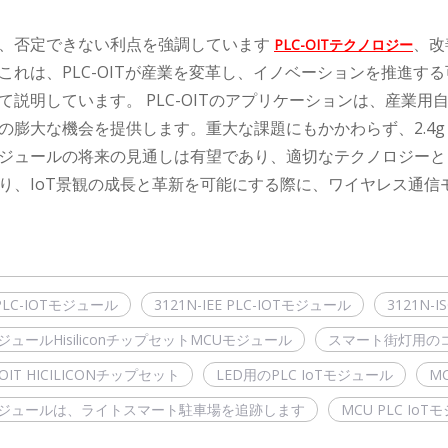
、否定できない利点を強調しています
、改
PLC-OITテクノロジー
これは、PLC-OITが産業を変革し、イノベーションを推進
て説明しています。 PLC-OITのアプリケーションは、産業
膨大な機会を提供します。重大な課題にもかかわらず、2.4g Wi-
ジュールの将来の見通しは有望であり、適切なテクノロジーと
り、IoT景観の成長と革新を可能にする際に、ワイヤレス通
 PLC-IOTモジュール
3121N-IEE PLC-IOTモジュール
3121N-
TモジュールHisiliconチップセットMCUモジュール
スマート街灯用のコ
-OIT HICILICONチップセット
LED用のPLC IoTモジュール
MC
oTモジュールは、ライトスマート駐車場を追跡します
MCU PLC I