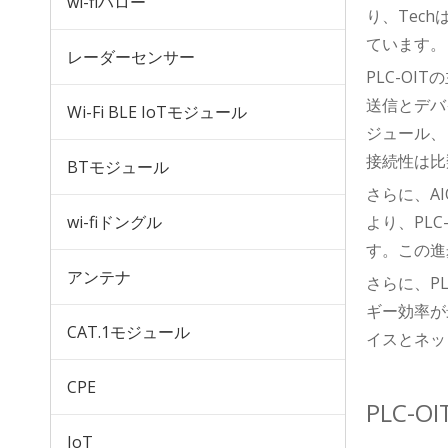
wi-fiハロー
り、Tec
ています。
レーダーセンサー
PLC-O
P102W-U LTE CAT1 セルラーモジュール
送信とデバイ
Wi-Fi BLE IoTモジュール
ジュール、
接続性は比
BTモジュール
さらに、A
wi-fiドングル
より、PL
す。この進
アンテナ
さらに、PL
ギー効率が
CAT.1モジュール
イスとネッ
MW801A LTE CAT4 CPE
CPE
PLC-
IoT