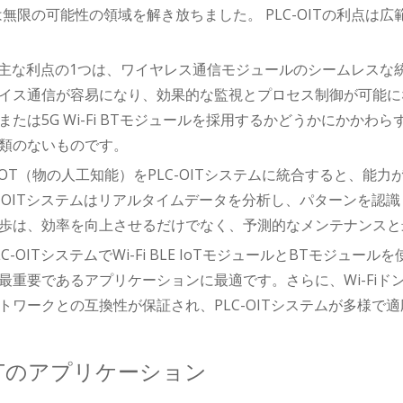
hは無限の可能性の領域を解き放ちました。 PLC-OITの利点
ITの主な利点の1つは、ワイヤレス通信モジュールのシームレス
ス通信が容易になり、効果的な監視とプロセス制御が可能になります。 2
または5G Wi-Fi BTモジュールを採用するかどうかにかか
類のないものです。
IOT（物の人工知能）をPLC-OITシステムに統合すると、能
C-OITシステムはリアルタイムデータを分析し、パターンを
歩は、効率を向上させるだけでなく、予測的なメンテナンスと
C-OITシステムでWi-Fi BLE IoTモジュールとBTモジ
最重要であるアプリケーションに最適です。さらに、Wi-Fiドン
トワークとの互換性が保証され、PLC-OITシステムが多様で
OITのアプリケーション