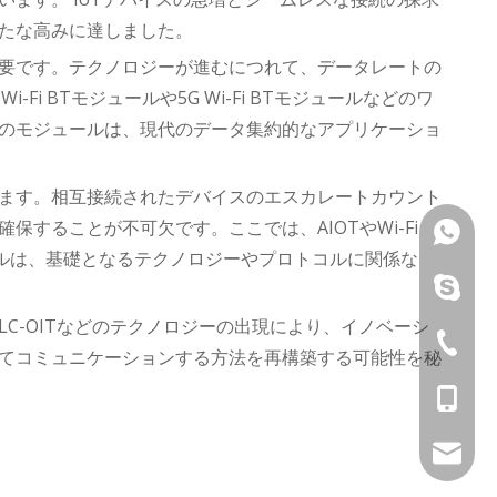
たな高みに達しました。
要です。テクノロジーが進むにつれて、データレートの
i BTモジュールや5G Wi-Fi BTモジュールなどのワ
のモジュールは、現代のデータ集約的なアプリケーショ
ます。相互接続されたデバイスのエスカレートカウント
することが不可欠です。ここでは、AIOTやWi-Fi
Vincent
ールは、基礎となるテクノロジーやプロトコルに関係な
Joe：+86
Vincent
PLC-OITなどのテクノロジーの出現により、イノベーシ
song：+8
Joe：+86
+ 86-75
てコミュニケーションする方法を再構築する可能性を秘
Kathy：+
song：+8
David：+
Kathy：+
Kathy：+
davidch