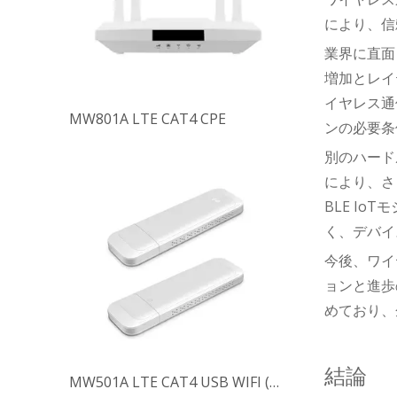
により、信
業界に直面
P102W-U LTE CAT1 セルラーモジュール
増加とレイテ
イヤレス通
ンの必要条
別のハード
により、さ
BLE I
く、デバイ
今後、ワイ
ョンと進歩
めており、
MW801A LTE CAT4 CPE
結論