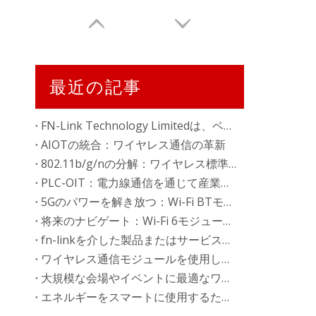
最近の記事
FN-Link Technology Limitedは、ベトナムの新しい工場でプレゼンスを拡大します
AIOTの統合：ワイヤレス通信の革新
802.11b/g/nの分解：ワイヤレス標準のガイド
PLC-OIT：電力線通信を通じて産業を変革します
5Gのパワーを解き放つ：Wi-Fi BTモジュール802.11A/AC
将来のナビゲート：Wi-Fi 6モジュール802.11AXは説明しました
fn-linkを介した製品またはサービスの購入
ワイヤレス通信モジュールを使用してVRARエクスペリエンスを強化する方法
大規模な会場やイベントに最適なワイヤレス通信モジュール
エネルギーをスマートに使用するためのワイヤレス通信モジュール：革新とトレンド