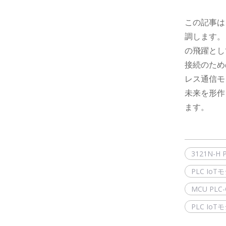
この記事は
調します。
の飛躍とし
接続のための
レス通信モ
未来を形作
ます。
MW501A LTE CAT4 USB WIFI (UFI)
3121N-H
PLC Io
MCU PLC
PLC I