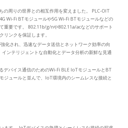
の周りの世界との相互作用を変えました。 PLC-OIT
-Fi BTモジュールや5G Wi-Fi BTモジュールなどの
 802.11b/g/nや802.11a/acなどのサポート
クリンクを保証します。
ムの機能が強化され、迅速なデータ送信とネットワーク効率の向
合は、インテリジェントな自動化とデータ分析の新鮮な見通
イス通信のためのWi-Fi BLE IoTモジュールとBT
.1モジュールと並んで、IoT環境内のシームレスな接続と
ます。 IoTデバイスの急増とシームレスな接続の探求