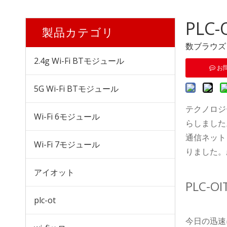
PL
製品カテゴリ
数ブラウズ
2.4g Wi-Fi BTモジュール
お
5G Wi-Fi BTモジュール
テクノロジ
Wi-Fi 6モジュール
MW501A LTE CAT4 USB WIFI (UFI)
らしました
通信ネット
Wi-Fi 7モジュール
りました。
アイオット
PLC-O
plc-ot
今日の迅速