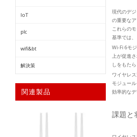
現代のデジ
IoT
の重要なアプ
これらのモジ
plc
基準では、
Wi-Fi 
wifi&bt
上が促進さ
しをもたら
解決策
MW501A LTE CAT4 USB WIFI (UFI)
ワイヤレス通
モジュール
関連製品
効率的なデ
課題と
ワイヤレス