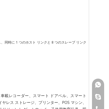
時に 1 つのホスト リンクと 8 つのスレーブ リンク
Vincent
器、車載レコーダー、スマート ドアベル、スマート
Joe：+86
Vincent
イヤレス ストレージ、プリンター、POS マシン、
song：+8
Joe：+86
+ 86-75