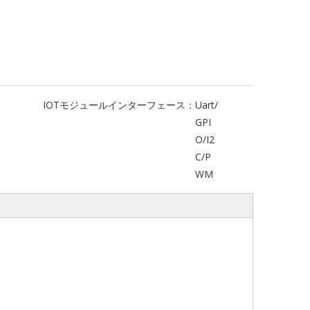
IOTモジュールインターフェース：
Uart/
GPI
O/I2
C/P
WM