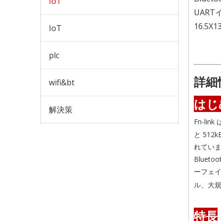
IoT
UAR
16.5X1
IoT
plc
詳細
wifi&bt
はじ
解決策
Fn-li
と 512
れてい
Bluet
ーフェ
ル、大
特長