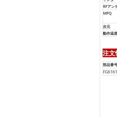
RFアン
MPQ
次元
動作温
注文
部品番
FG6161