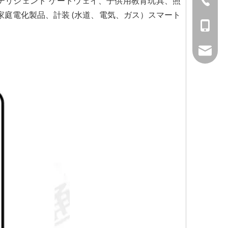
ンテリジェント ゲートウェイ、子供用教育玩具、照
家庭電化製品、計装 (水道、電気、ガス）スマート
Kathy：+
song：+8
David：+
Kathy：+
Kathy：+
davidch