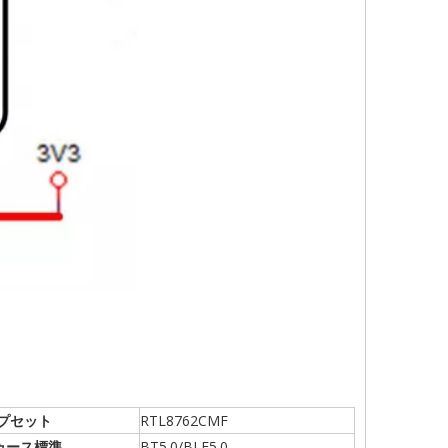
プセット
RTL8762CMF
ゥース標準
BT5.0/BLE5.0