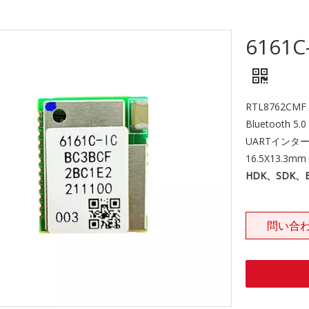
6161C
RTL8762CMF
Bluetooth 
UARTインタ
16.5X13.3mm
HDK、SDK
問い合