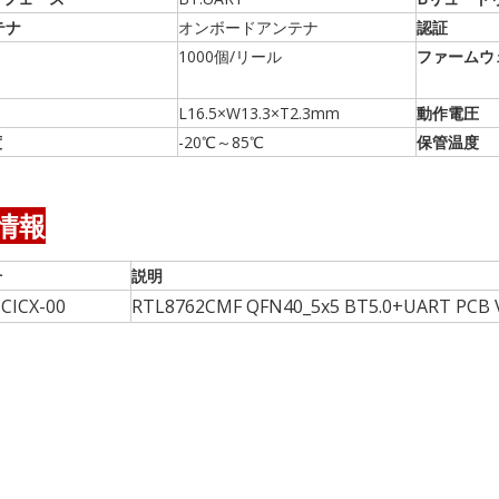
テナ
オンボードアンテナ
認証
1000個/リール
ファームウ
L16.5×W13.3×T2.3mm
動作電圧
度
-20℃～85℃
保管温度
情報
号
説明
CICX-00
RTL8762CMF QFN40_5x5 BT5.0+UART PCB 