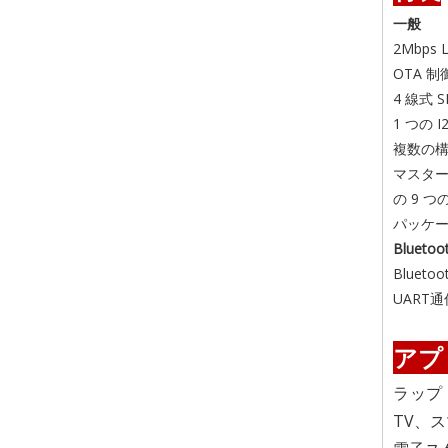
一般
2Mbp
OTA 
4 線式
1 つの
複数の構
マスター
の 9 
パッケージ
Bluet
Bluet
UART
アプ
ラップ
TV、