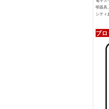
電子ス
明器具
シティ
ブロ