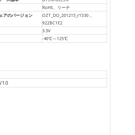
RoHS、リーチ
ェアのバージョン
OZT_DO_201215_r1530，
922BC1E2
3.3V
-40℃～125℃
V1.0