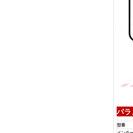
パラ
型番
インタ