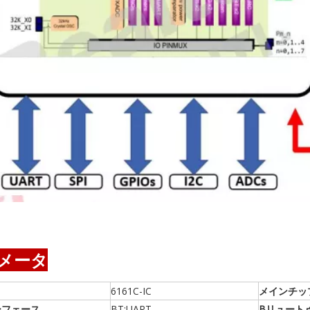
メータ
6161C-IC
メインチッ
ーフェース
BT:UART
B
リュート